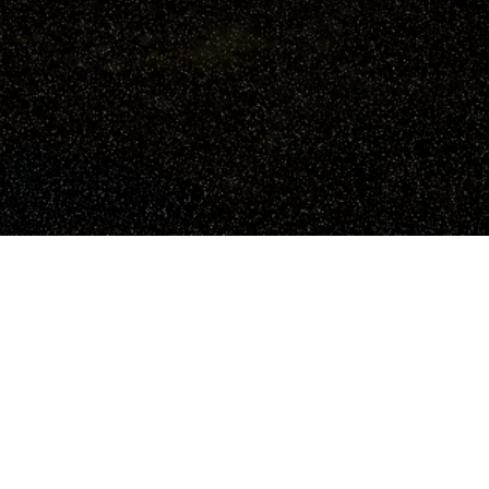
世界中の熱狂が辿り着く、その最後の舞台。
無数の光が煌めく夜、歓声と緊張が交差するその舞台をBRIGHT BLACKが支
配する。
幾多の戦いを超えた先で、見据える先はただひとつ。
高まる重圧を乗り越えながら、歓喜と栄光へ続く道を突き進む。
すべては、この一瞬のために。